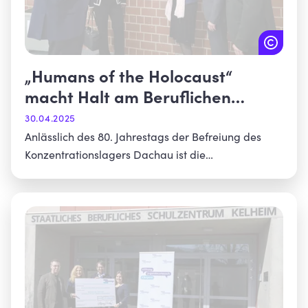
„Humans of the Holocaust“
macht Halt am Beruflichen
Schulzentrum Dachau
30.04.2025
Anlässlich des 80. Jahrestags der Befreiung des
Konzentrationslagers Dachau ist die
Wanderausstellung seit dem 29. April am
Beruflichen Schulzentrum in Dachau zu sehen.