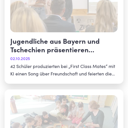
Jugendliche aus Bayern und
Tschechien präsentieren
gemeinsames Musikvideo
02.10.2025
42 Schüler produzierten bei „First Class Mates“ mit
KI einen Song über Freundschaft und feierten die
Premiere in Falkenberg