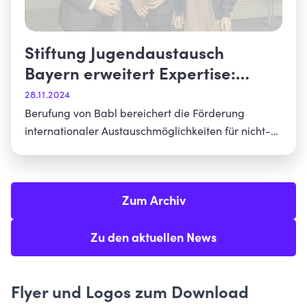
Stiftung Jugendaustausch
Bayern erweitert Expertise:
Ulrich Babl ist neues
28.11.2024
Kuratoriumsmitglied
Berufung von Babl bereichert die Förderung
internationaler Austauschmöglichkeiten für nicht-
gymnasiale Schulformen
Zum Archiv
Zu den aktuellen News
Flyer und Logos zum Download