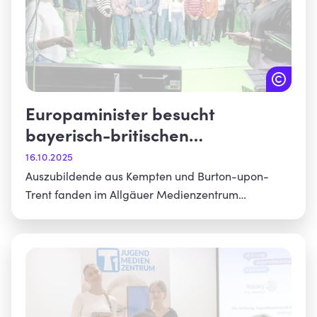
Europaminister besucht
bayerisch-britischen
Azubiaustausch
16.10.2025
Auszubildende aus Kempten und Burton-upon-
Trent fanden im Allgäuer Medienzentrum
gemeinsam mit Europaminister Eric Beißwenger
heraus, wie Nachrichten in Fernsehen und Zeitung
kommen.