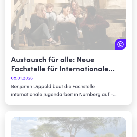
Austausch für alle: Neue
Fachstelle für Internationale
Jugendarbeit in Nürnberg startet
08.01.2026
Benjamin Dippold baut die Fachstelle
internationale Jugendarbeit in Nürnberg auf –
Fokus auf Jugendliche ohne Zugang zu
Austauschprogrammen