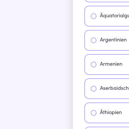
Äquatorialg
Argentinien
Armenien
Aserbaidsc
Äthiopien