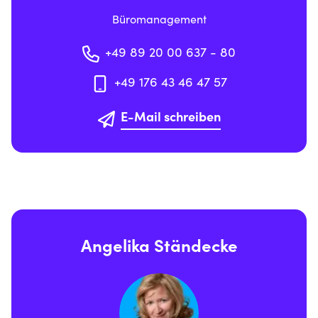
Büromanagement
+49 89 20 00 637 - 80
+49 176 43 46 47 57
E-Mail schreiben
Angelika Ständecke