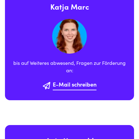
Katja Marc
bis auf Weiteres abwesend, Fragen zur Förderung
an:
E-Mail schreiben