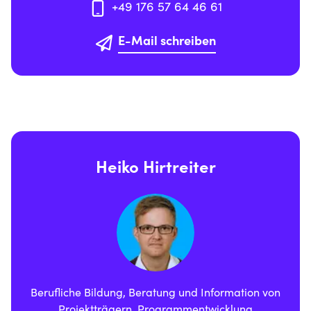
+49 176 57 64 46 61
E-Mail schreiben
Heiko Hirtreiter
Berufliche Bildung, Beratung und Information von
Projektträgern, Programmentwicklung