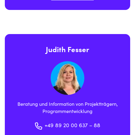
Judith Fesser
Beratung und Information von Projektträgern,
Programmentwicklung
+49 89 20 00 637 – 88