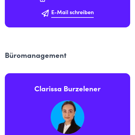
E-Mail schreiben
Büromanagement
Clarissa Burzelener