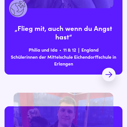
„Flieg mit, auch wenn du Angst
hast“
Philia und Ida
11 & 12
England
Schülerinnen der Mittelschule Eichendorffschule in
Erlangen