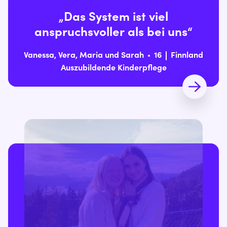
„Das System ist viel
anspruchsvoller als bei uns“
Vanessa, Vera, Maria und Sarah
16
Finnland
Auszubildende Kinderpflege