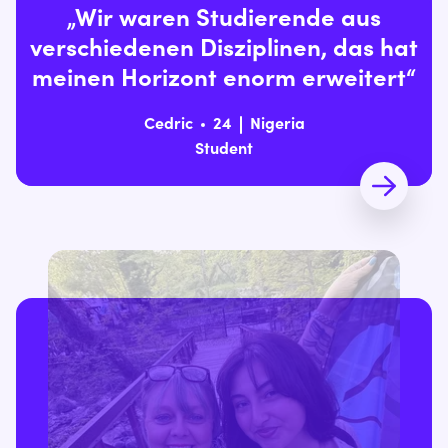
„Wir waren Studierende aus
verschiedenen Disziplinen, das hat
meinen Horizont enorm erweitert“
Cedric
24
Nigeria
Student