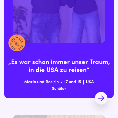
„Es war schon immer unser Traum,
in die USA zu reisen“
Mario und Rosirin
17 und 15
USA
Schüler