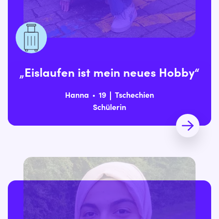
„Eislaufen ist mein neues Hobby“
Hanna
19
Tschechien
Schülerin