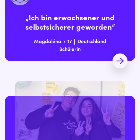
„Ich bin erwachsener und
selbstsicherer geworden“
Magdaléna
17
Deutschland
Schülerin