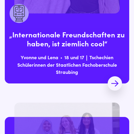
„Internationale Freundschaften zu
haben, ist ziemlich cool“
Yvonne und Lena
18 und 17
Tschechien
Schülerinnen der Staatlichen Fachoberschule
Straubing