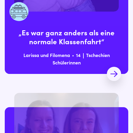
„Es war ganz anders als eine
normale Klassenfahrt“
Larissa und Filomena
14
Tschechien
Schülerinnen