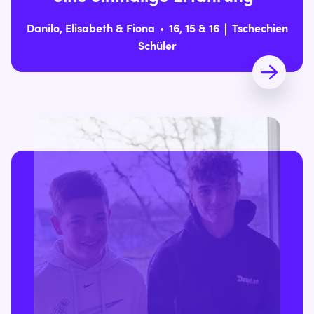
Danilo, Elisabeth & Fiona
16, 15 & 16
Tschechien
Schüler