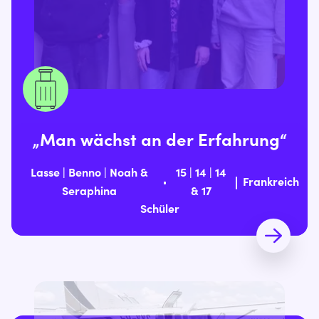
„Man wächst an der Erfahrung“
Lasse | Benno | Noah &
15 | 14 | 14
Frankreich
Seraphina
& 17
Schüler