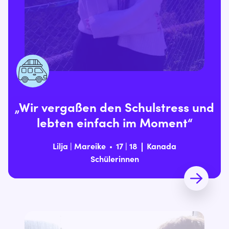
„Wir vergaßen den Schulstress und
lebten einfach im Moment“
Lilja | Mareike
17 | 18
Kanada
Schülerinnen