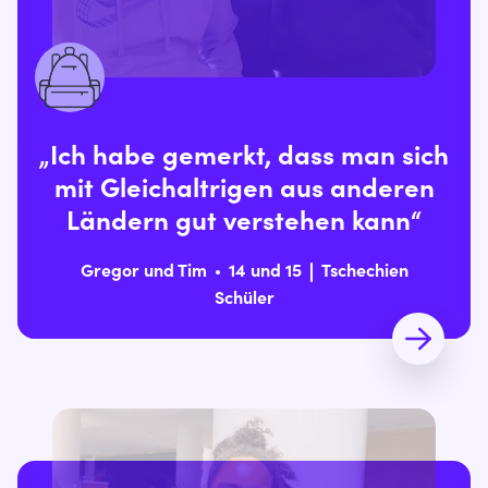
„Ich habe gemerkt, dass man sich
mit Gleichaltrigen aus anderen
Ländern gut verstehen kann“
Gregor und Tim
14 und 15
Tschechien
Schüler