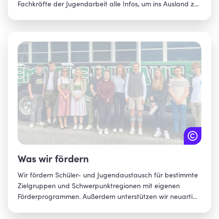
Fachkräfte der Jugendarbeit alle Infos, um ins Ausland zu
starten. Hier findest du: - Eine Übersicht über die
verschiedenen Austauschangebote und mögliche
Reiseländer, - Jugendbegegnungen und Stipendien
speziell für bayerische Jugendliche, - Stellen, die dich zur
Organisation eines Auslandsaufenthalts beraten. Lehr-
und Fachkräfte der Jugendarbeit finden mit dem
Förderprogrammfinder in wenigen Schritten zur
passenden Finanzierung für ihren Schüler- oder
Jugendaustausch.
Was wir fördern
Wir fördern Schüler- und Jugendaustausch für bestimmte
Zielgruppen und Schwerpunktregionen mit eigenen
Förderprogrammen. Außerdem unterstützen wir neuartige
Formate bei Partnern. Damit erreichen wir, dass mehr