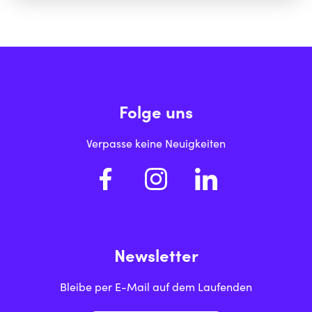
junge Menschen aus Bayern internationale Erfahrungen
sammeln können. Insbesondere für Jugendliche, die auf
Mittel-, Real-, Förder- und berufliche Schulen gehen,
schaffen wir neue Chancen.
Folge uns
Verpasse keine Neuigkeiten
Newsletter
Bleibe per E-Mail auf dem Laufenden